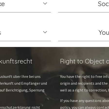
ke
Soc
s
You
kunftsrecht
Right to Object 
skunft über Ihre bei uns 
You have the right to free inf
erkunft und Empfänger und 
origin and recipients and the 
uf Berichtigung, Sperrung 
well as a right to correction, 
If you have any questions abou
enschutzerklärung nicht 
policy, you can always contact