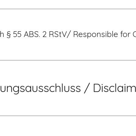
ch § 55 ABS. 2 RStV/ Responsible for 
ungsausschluss / 
D
isclai