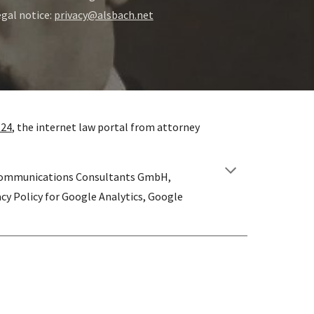
gal notice: 
privacy@alsbach.net
t24
, the internet law portal from attorney 
Communications Consultants GmbH, 
cy Policy for Google Analytics, Google 