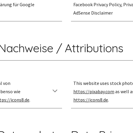
rung für Google 
Facebook Privacy Policy, Priva
AdSense Disclaimer
Nachweise / Attributions
l
 von
This website uses stock pho
ebenso wie 
https://pixabay.com
 as well a
tps://icons8.de
.
https://icons8.de
.