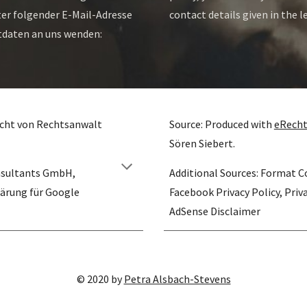
er folgender E-Mail-Adresse 
contact details given in the le
oder über die im Impressum angegebenen Kontaktdaten an uns wenden: 
cht von Rechtsanwalt  
Source: Produced with
eRech
Sören Siebert.
sultants GmbH, 
Additional Sources: Format 
rung für Google 
Facebook Privacy Policy, Priva
AdSense Disclaimer
© 2020 by
Petra Alsbach-Stevens