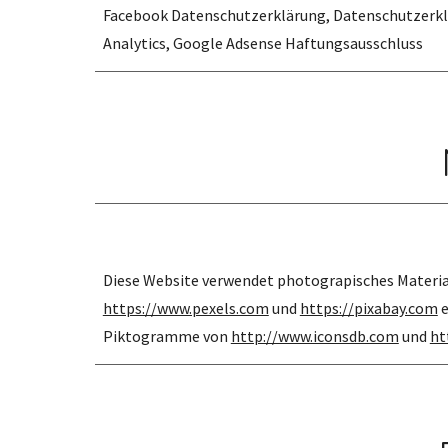
Facebook Datenschutzerklärung, Datenschutzerklä
Analytics, Google Adsense Haftungsausschluss
Diese Website verwende
t
ph
otograp
isches Materia
https://www.pexels.com
 und
https://pixabay.com
 
Piktogramme von
http://www.iconsdb.com
 und
ht