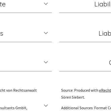
te
Liabi
ks
Liab
cht von Rechtsanwalt  
Source: Produced with
eRech
Sören Siebert.
sultants GmbH, 
Additional Sources: Format 