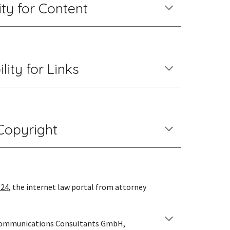
lity for Content
ility for Links
Copyright
t24
, the internet law portal from attorney 
Communications Consultants GmbH, 